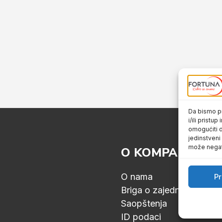
Da bismo pr
i/ili prist
omogućiti d
jedinstveni
može negati
O KOMPANIJI
O nama
Pr
Briga o zajednici
Saopštenja
ID podaci