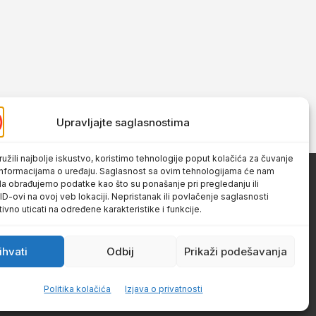
Upravljajte saglasnostima
užili najbolje iskustvo, koristimo tehnologije poput kolačića za čuvanje
up informacijama o uređaju. Saglasnost sa ovim tehnologijama će nam
a obrađujemo podatke kao što su ponašanje pri pregledanju ili
 ID-ovi na ovoj veb lokaciji. Nepristanak ili povlačenje saglasnosti
vno uticati na određene karakteristike i funkcije.
ihvati
Odbij
Prikaži podešavanja
Politika kolačića
Izjava o privatnosti