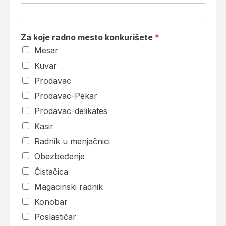
Za koje radno mesto konkurišete
*
Mesar
Kuvar
Prodavac
Prodavac-Pekar
Prodavac-delikates
Kasir
Radnik u menjačnici
Obezbeđenje
Čistačica
Magacinski radnik
Konobar
Poslastičar