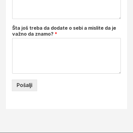
Šta još treba da dodate o sebi a mislite da je
važno da znamo?
*
Pošalji