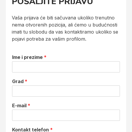
POŠALJITE PRIJAVU
Vaša prijava će biti sačuvana ukoliko trenutno
nema otvorenih pozicija, ali ćemo u budućnosti
imati tu slobodu da vas kontaktiramo ukoliko se
pojavi potreba za vašim profilom.
Ime i prezime
*
Grad
*
E-mail
*
Kontakt telefon
*