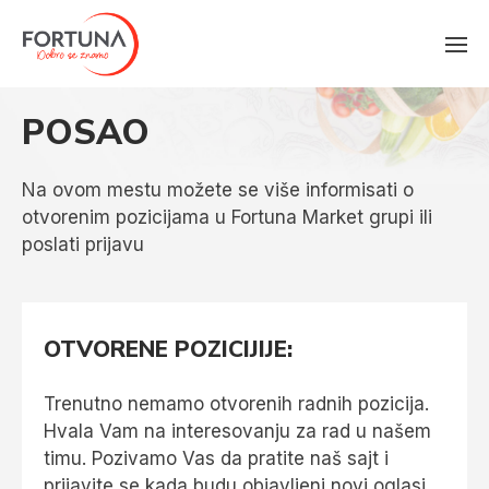
POSAO
Na ovom mestu možete se više informisati o
otvorenim pozicijama u Fortuna Market grupi ili
poslati prijavu
OTVORENE POZICIJIJE:
Trenutno nemamo otvorenih radnih pozicija.
Hvala Vam na interesovanju za rad u našem
timu. Pozivamo Vas da pratite naš sajt i
prijavite se kada budu objavljeni novi oglasi.