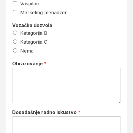
Vaspitač
Marketing menadžer
Vozačka dozvola
Kategorija B
Kategorija C
Nema
Obrazovanje
*
Dosadašnje radno iskustvo
*