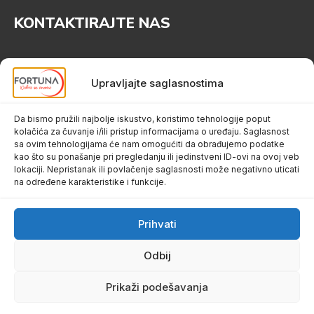
KONTAKTIRAJTE NAS
034 725 444
Upravljajte saglasnostima
Kneza Mihaila bb, 34300 Aranđelovac
office@fortunamarket.rs
Da bismo pružili najbolje iskustvo, koristimo tehnologije poput
kolačića za čuvanje i/ili pristup informacijama o uređaju. Saglasnost
sa ovim tehnologijama će nam omogućiti da obrađujemo podatke
kao što su ponašanje pri pregledanju ili jedinstveni ID-ovi na ovoj veb
lokaciji. Nepristanak ili povlačenje saglasnosti može negativno uticati
na određene karakteristike i funkcije.
Prihvati
O nama
Marketi
Odbij
Kontakt
Prikaži podešavanja
© 2026
Fortuna Market
Theme by
Anders Norén