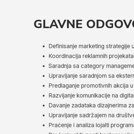
GLAVNE ODGOV
Definisanje marketing strategij
Koordinacija reklamnih projekata i 
Saradnja sa category managem
Upravljanje saradnjom sa ekster
Predlaganje promotivnih akcija u
Razvijanje komunikacije na digit
Davanje zadataka dizajnerima za
Upravljanje sadržajem na društ
Praćenje i analiza lojalti progra