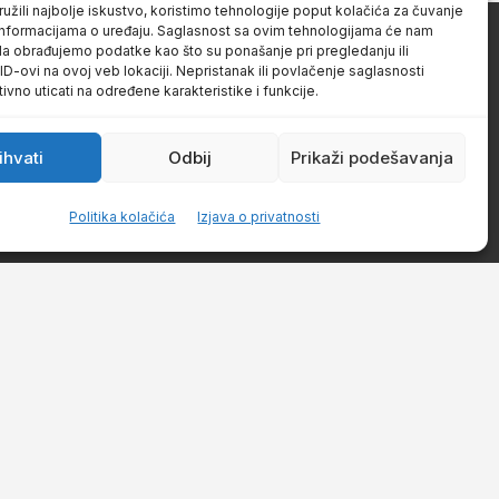
užili najbolje iskustvo, koristimo tehnologije poput kolačića za čuvanje
up informacijama o uređaju. Saglasnost sa ovim tehnologijama će nam
a obrađujemo podatke kao što su ponašanje pri pregledanju ili
 ID-ovi na ovoj veb lokaciji. Nepristanak ili povlačenje saglasnosti
vno uticati na određene karakteristike i funkcije.
ihvati
Odbij
Prikaži podešavanja
Politika kolačića
Izjava o privatnosti
 NAS
0 Aranđelovac