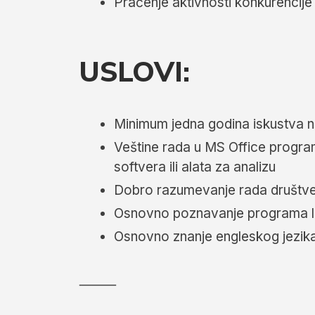
Praćenje aktivnosti konkurencije 
USLOVI:
Minimum jedna godina iskustva na 
Veštine rada u MS Office progra
softvera ili alata za analizu
Dobro razumevanje rada društven
Osnovno poznavanje programa lo
Osnovno znanje engleskog jezik
⸻