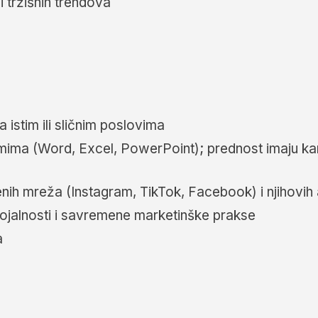
i tržišnih trendova
istim ili sličnim poslovima
mima (Word, Excel, PowerPoint); prednost imaju ka
ih mreža (Instagram, TikTok, Facebook) i njihovih
jalnosti i savremene marketinške prakse
a