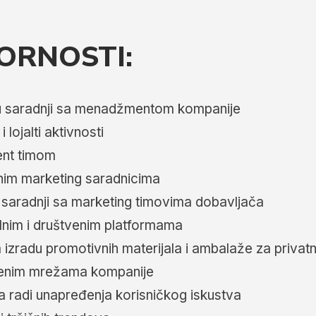
ORNOSTI:
e u saradnji sa menadžmentom kompanije
lojalti aktivnosti
ent timom
nim marketing saradnicima
 saradnji sa marketing timovima dobavljača
alnim i društvenim platformama
 izradu promotivnih materijala i ambalaže za priva
venim mrežama kompanije
ma radi unapređenja korisničkog iskustva