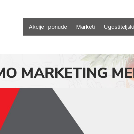
Akcije i ponude
Marketi
Ugostiteljski
MO MARKETING M