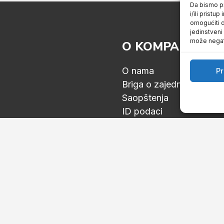
Da bismo pr
i/ili prist
omogućiti d
jedinstveni
može negati
O KOMPANIJI
O nama
Pr
Briga o zajednici
Saopštenja
ID podaci
HACCP sertifikacija
Politika kolačića
KONTAKTIRAJTE
034 725 444
Kneza Mihaila bb, 3430