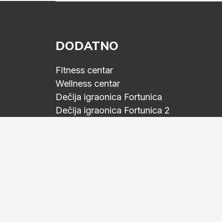
DODATNO
Fitness centar
Wellness centar
Dečija igraonica Fortunica
Dečija igraonica Fortunica 2
Fortuna Grill 2
Fortuna Grill
E-NOVOSTI
Prijavite se