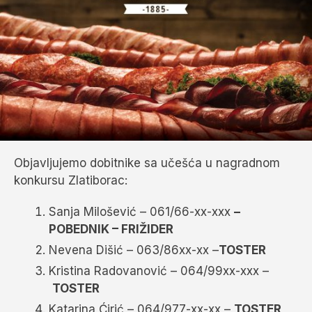
Objavljujemo dobitnike sa učešća u nagradnom
konkursu Zlatiborac:
Sanja Milošević – 061/66-xx-xxx
–
POBEDNIK – FRIŽIDER
Nevena Dišić – 063/86xx-xx –
TOSTER
Kristina Radovanović – 064/99xx-xxx –
TOSTER
Katarina Ćirić – 064/977-xx-xx –
TOSTER