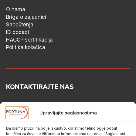
O nama
Briga o zajednici
Saopštenja
ID podaci
HACCP sertifikacija
Politika kolačića
KONTAKTIRAJTE NAS
034 725 444
Upravljajte saglasnostima
Kneza Mihaila bb, 34300 Aranđelovac
office@fortunamarket.rs
Da bismo pružili najbolje iskustvo, koristimo tehnologije poput
kolačića za čuvanje i/ili pristup informacijama o uređaju. Saglasnost